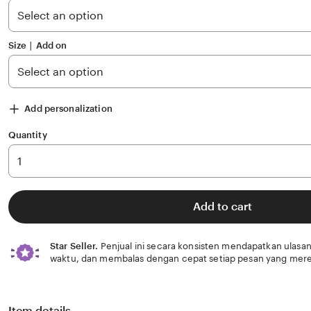
stars
Size ∣ Add on
Add personalization
Quantity
Add to cart
Star Seller.
Penjual ini secara konsisten mendapatkan ulasan
waktu, dan membalas dengan cepat setiap pesan yang mere
Item details