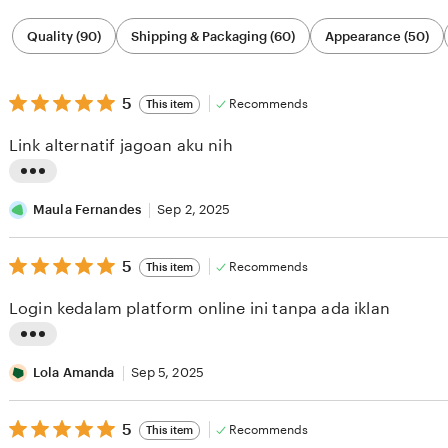
Filter
Quality (90)
Shipping & Packaging (60)
Appearance (50)
by
category
5
5
Recommends
This item
out
of
Link alternatif jagoan aku nih
5
stars
L
i
Maula Fernandes
Sep 2, 2025
s
5
t
5
Recommends
This item
out
i
of
Login kedalam platform online ini tanpa ada iklan
5
n
stars
g
L
r
i
Lola Amanda
Sep 5, 2025
e
s
v
5
t
5
Recommends
This item
out