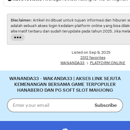
r
Disclaimer:
Artikel ini dibuat untuk tujuan informasi dan hiburan 
adalah sebuah akses login kedalam platform online yang bisa dilak
alternatif terbaru dan sudah terupdate pada tahun 2025. Jika melak
tersebut maka anda tidak akan mendapatkan iklan secara dadakan
Read
sistem kami.
the
full
Listed on Sep 9, 2025
description
2312 favorites
WANANDA33
PLATFORM ONLINE
WANANDA33 - WAKANDA33 | AKSES LINK SEJUTA
KEMENANGAN BERSAMA GAME TERPOPULER
HANABERO DAN PG SOFT SLOT MAHJONG
Subscribe
Enter
your
email