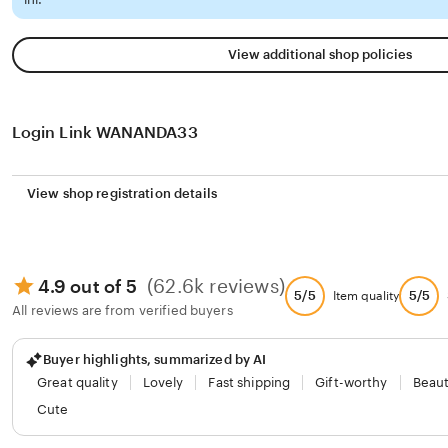
View additional shop policies
Login Link WANANDA33
View shop registration details
(62.6k reviews)
4.9 out of 5
5/5
5/5
Item quality
All reviews are from verified buyers
Buyer highlights, summarized by AI
Great quality
Lovely
Fast shipping
Gift-worthy
Beaut
Cute