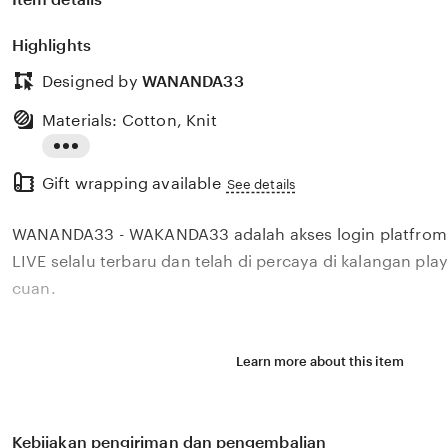
Highlights
Designed by
WANANDA33
Materials: Cotton, Knit
Read
Gift wrapping available
the
See details
full
WANANDA33 - WAKANDA33 adalah akses login platfrom 
description
LIVE selalu terbaru dan telah di percaya di kalangan pla
cuan.
Learn more about this item
Kebijakan pengiriman dan pengembalian