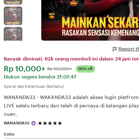
Report 
Banyak diminati. 62k orang membeli ini dalam 24 jam ter
Harga:
Rp 10,000+
Normal:
Rp 100,000+
90% off
Diskon segera berahir
21:07:47
Syarat dan ketentuan (berlaku)
WANANDA33 - WAKANDA33 adalah akses login platfrom 
LIVE selalu terbaru dan telah di percaya di kalangan pla
cuan.
5
WANANDA33
out
of
Color
5