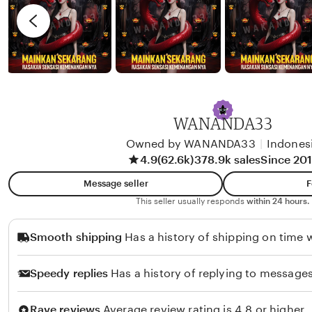
e
a
K
v
s
n
e
i
d
v
e
a
i
w
n
b
A
y
WANANDA33
n
H
Owned by WANANDA33
|
Indones
u
a
4.9
(62.6k)
378.9k sales
Since 20
g
n
r
i
Message seller
F
a
E
This seller usually responds
within 24 hours.
h
s
Smooth shipping
Has a history of shipping on time w
c
o
Speedy replies
Has a history of replying to messages
b
a
Rave reviews
Average review rating is 4.8 or higher.